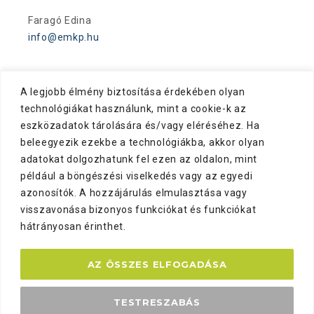
Faragó Edina
info@emkp.hu
A legjobb élmény biztosítása érdekében olyan
technológiákat használunk, mint a cookie-k az
eszközadatok tárolására és/vagy eléréséhez. Ha
beleegyezik ezekbe a technológiákba, akkor olyan
adatokat dolgozhatunk fel ezen az oldalon, mint
például a böngészési viselkedés vagy az egyedi
azonosítók. A hozzájárulás elmulasztása vagy
visszavonása bizonyos funkciókat és funkciókat
hátrányosan érinthet.
AZ ÖSSZES ELFOGADÁSA
ADATVÉDELEM
IMPRESSZUM
ÜZENJEN NEKÜNK!
TESTRESZABÁS
AKADÁLYMENTESÍTÉSI NYILATKOZAT