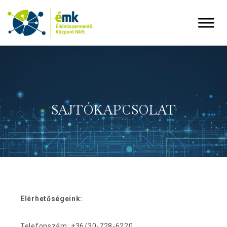
SAJTÓKAPCSOLAT
Elérhetőségeink:
Telefonszám: +36/30-728-6220