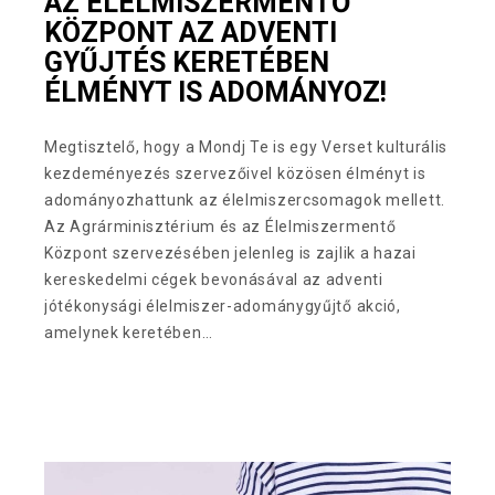
AZ ÉLELMISZERMENTŐ
KÖZPONT AZ ADVENTI
GYŰJTÉS KERETÉBEN
ÉLMÉNYT IS ADOMÁNYOZ!
Megtisztelő, hogy a Mondj Te is egy Verset kulturális
kezdeményezés szervezőivel közösen élményt is
adományozhattunk az élelmiszercsomagok mellett.
Az Agrárminisztérium és az Élelmiszermentő
Központ szervezésében jelenleg is zajlik a hazai
kereskedelmi cégek bevonásával az adventi
jótékonysági élelmiszer-adománygyűjtő akció,
amelynek keretében…