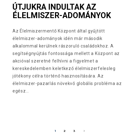
ÚTJUKRA INDULTAK AZ
ÉLELMISZER-ADOMÁNYOK
Az Élelmiszermentő Központ által gyűjtött
élelmiszer-adományok idén már második
alkalommal kerülnek rászoruló családokhoz. A
segítségnyújtás fontossága mellett a Központ az
akcióval szeretné felhívni a figyelmet a
kereskedelemben keletkező élelmiszerfelesleg
jótékony célra történő hasznosítására. Az
élelmiszer-pazarlás növekvő globális probléma az
egész…
1
2
3