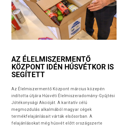
AZ ÉLELMISZERMENTŐ
KÖZPONT IDÉN HÚSVÉTKOR IS
SEGÍTETT
Az Élelmiszermentő Központ március közepén
indította útjára Húsvéti Élelmiszeradomány-Gyűjtési
Jótékonysági Akcióját. A karitatív célú
megmozdulás alkalmából magyar cégek
termékfelajánlásait várták elsősorban. A
felajánlásokat még húsvét előtt országszerte