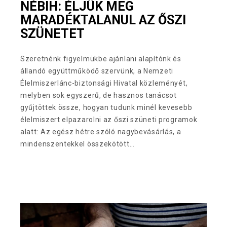
NÉBIH: ÉLJÜK MEG
MARADÉKTALANUL AZ ŐSZI
SZÜNETET
Szeretnénk figyelmükbe ajánlani alapítónk és
állandó együttműködő szervünk, a Nemzeti
Élelmiszerlánc-biztonsági Hivatal közleményét,
melyben sok egyszerű, de hasznos tanácsot
gyűjtöttek össze, hogyan tudunk minél kevesebb
élelmiszert elpazarolni az őszi szüneti programok
alatt: Az egész hétre szóló nagybevásárlás, a
mindenszentekkel összekötött…