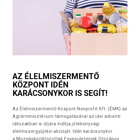
AZ ÉLELMISZERMENTŐ
KÖZPONT IDÉN
KARÁCSONYKOR IS SEGÍT!
Az Élelmiszermentő Központ Nonprofit Kft. (ÉMK) az
Agrárminisztérium támogatásával az idei adventi
időszakban is útjára indítja jótékonysági
élelmiszergyűjtési akcióját. Idén karácsonykor
a Mozgáskorlátozottak Egyesületeinek Országos