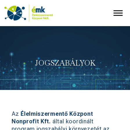
JOGSZABÁLYOK
Az
Élelmiszermentő Központ
Nonprofit Kft.
által
koordinált
program jogszabályi környezetét az