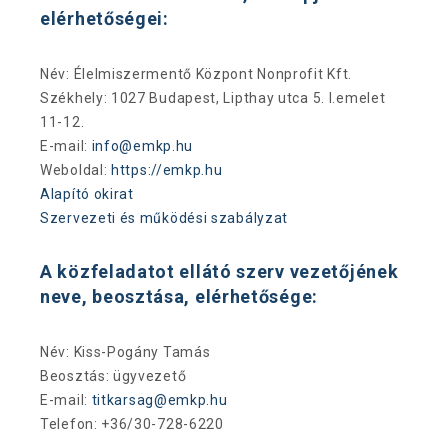
elérhetőségei:
Név: Élelmiszermentő Központ Nonprofit Kft.
Székhely: 1027 Budapest, Lipthay utca 5. I.emelet
11-12.
E-mail:
info@emkp.hu
Weboldal:
https://emkp.hu
Alapító okirat
Szervezeti és működési szabályzat
A közfeladatot ellátó szerv vezetőjének
neve, beosztása, elérhetősége:
Név: Kiss-Pogány Tamás
Beosztás: ügyvezető
E-mail:
titkarsag@emkp.hu
Telefon: +36/30-728-6220