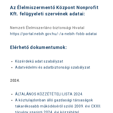
Az Élelmiszermentő Központ Nonprofit
Kft. felügyeleti szervének adatai:
Nemzeti Élelmiszerlánc-biztonsági Hivatal
https://portal.nebih.gov.hu/-/a-nebih-fobb-adatai
Elérhető dokumentumok:
Közérdekű adat szabályzat
Adatvédelmi és adatbiztonsági szabályzat
2024.
ÁLTALÁNOS KÖZZÉTÉTELI LISTA 2024.
A köztulajdonban álló gazdasági társaságok
takarékosabb működéséről szóló 2009. évi CXXII.
törvény szerinti 2024. évi közzététel