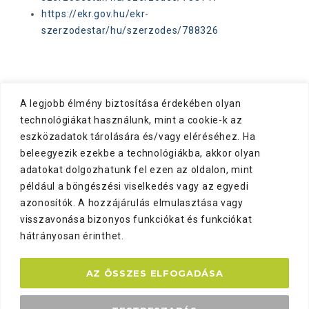
https://ekr.gov.hu/ekr-
szerzodestar/hu/szerzodes/788326
A legjobb élmény biztosítása érdekében olyan
technológiákat használunk, mint a cookie-k az
eszközadatok tárolására és/vagy eléréséhez. Ha
beleegyezik ezekbe a technológiákba, akkor olyan
adatokat dolgozhatunk fel ezen az oldalon, mint
például a böngészési viselkedés vagy az egyedi
azonosítók. A hozzájárulás elmulasztása vagy
visszavonása bizonyos funkciókat és funkciókat
hátrányosan érinthet.
AZ ÖSSZES ELFOGADÁSA
ADATVÉDELEM
IMPRESSZUM
ÜZENJEN NEKÜNK!