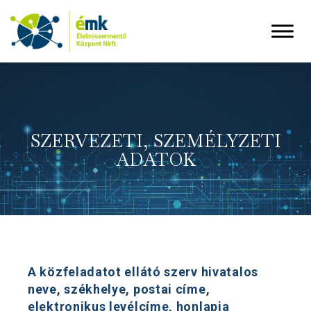
SZERVEZETI, SZEMÉLYZETI
ADATOK
A közfeladatot ellátó szerv hivatalos
neve, székhelye, postai címe,
elektronikus levélcíme, honlapja