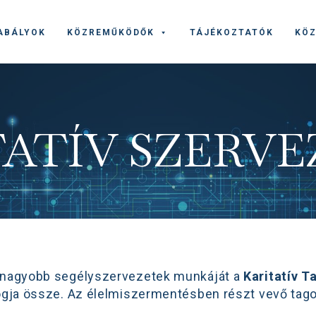
ABÁLYOK
KÖZREMŰKÖDŐK
TÁJÉKOZTATÓK
KÖZ
ATÍV SZERV
gnagyobb segélyszervezetek munkáját a
Karitatív T
ogja össze. Az élelmiszermentésben részt vevő tago