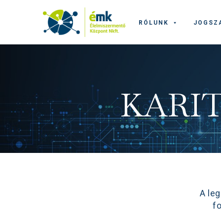
RÓLUNK
JOGSZ
KARIT
A le
f