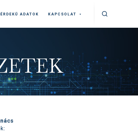
ÉRDEKŰ ADATOK
KAPCSOLAT
EZETEK
anács
k: