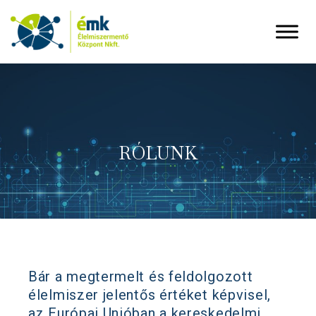
RÓLUNK
Bár a megtermelt és feldolgozott
élelmiszer jelentős értéket képvisel,
az Európai Unióban a kereskedelmi