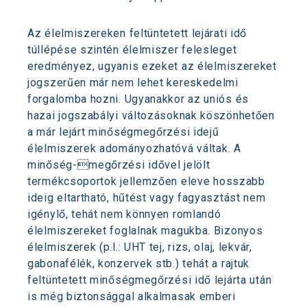
Az élelmiszereken feltüntetett lejárati idő
túllépése szintén élelmiszer felesleget
eredményez, ugyanis ezeket az élelmiszereket
jogszerűen már nem lehet kereskedelmi
forgalomba hozni. Ugyanakkor az uniós és
hazai jogszabályi változásoknak köszönhetően
a már lejárt minőségmegőrzési idejű
élelmiszerek adományozhatóvá váltak. A
minőség-megőrzési idővel jelölt
termékcsoportok jellemzően eleve hosszabb
ideig eltartható, hűtést vagy fagyasztást nem
igénylő, tehát nem könnyen romlandó
élelmiszereket foglalnak magukba. Bizonyos
élelmiszerek (p.l.: UHT tej, rizs, olaj, lekvár,
gabonafélék, konzervek stb.) tehát a rajtuk
feltüntetett minőségmegőrzési idő lejárta után
is még biztonsággal alkalmasak emberi