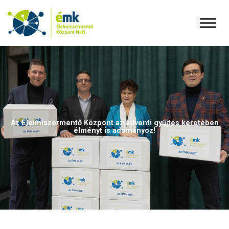
Az Élelmiszermentő Központ az adventi gyűjtés keretében
élményt is adományoz!