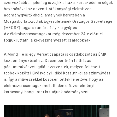
szervezésében jelenleg is zajlik a hazai kereskedelmi cégek
bevonásával az adventi jótékonysági élelmiszer-
adománygyűjtő akció, amelynek keretében a
Mozgáskorlátozottak Egyesületeinek Országos Szövetsége
(MEOSZ) tagjai számára folyik a gyűjtés.
Az élelmiszercsomagokat még december 24-e előtt el
fogjuk juttatni a kedvezményezett családoknak.
A Mondj Te is egy Verset csapata is csatlakozott az ÉMK
kezdeményezéséhez. December 5-én teltházas
pódiumművészeti gálát szerveztek, melyen fellépett
többek között Hűvösvölgyi Ildikó Kossuth-díjas színművész
is. Így a művészekkel közösen tették lehetővé, hogy az
élelmiszercsomagok mellett idén először élményt,
karácsonyi hangulatot is tudjunk adományozni.