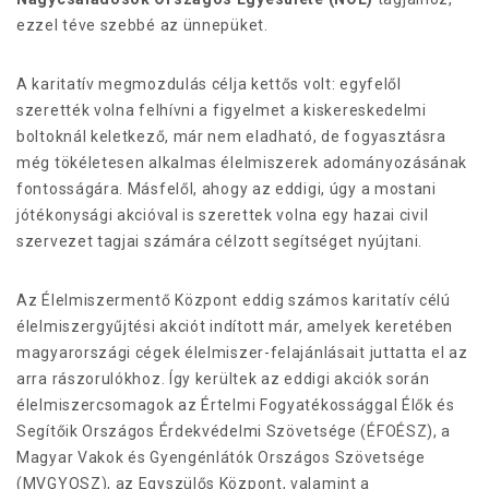
ezzel téve szebbé az ünnepüket.
A karitatív megmozdulás célja kettős volt: egyfelől
szerették volna felhívni a figyelmet a kiskereskedelmi
boltoknál keletkező, már nem eladható, de fogyasztásra
még tökéletesen alkalmas élelmiszerek adományozásának
fontosságára. Másfelől, ahogy az eddigi, úgy a mostani
jótékonysági akcióval is szerettek volna egy hazai civil
szervezet tagjai számára célzott segítséget nyújtani.
Az Élelmiszermentő Központ eddig számos karitatív célú
élelmiszergyűjtési akciót indított már, amelyek keretében
magyarországi cégek élelmiszer-felajánlásait juttatta el az
arra rászorulókhoz. Így kerültek az eddigi akciók során
élelmiszercsomagok az Értelmi Fogyatékossággal Élők és
Segítőik Országos Érdekvédelmi Szövetsége (ÉFOÉSZ), a
Magyar Vakok és Gyengénlátók Országos Szövetsége
(MVGYOSZ), az Egyszülős Központ, valamint a