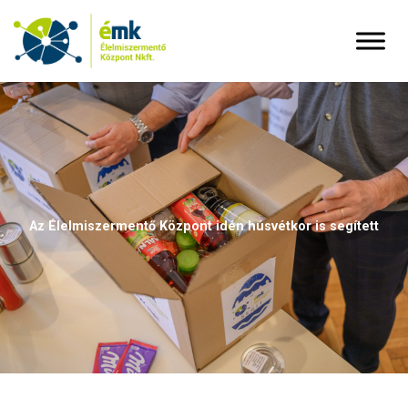
Az Élelmiszermentő Központ idén húsvétkor is segített