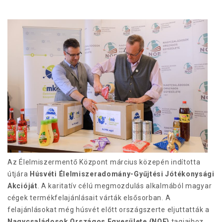
Az Élelmiszermentő Központ március közepén indította
útjára
Húsvéti Élelmiszeradomány-Gyűjtési Jótékonysági
Akcióját
. A karitatív célú megmozdulás alkalmából magyar
cégek termékfelajánlásait várták elsősorban. A
felajánlásokat még húsvét előtt országszerte eljuttatták a
Nagycsaládosok Országos Egyesülete (NOE)
tagjaihoz,