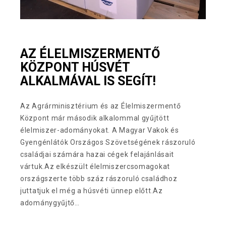
AZ ÉLELMISZERMENTŐ
KÖZPONT HÚSVÉT
ALKALMÁVAL IS SEGÍT!
Az Agrárminisztérium és az Élelmiszermentő
Központ már második alkalommal gyűjtött
élelmiszer-adományokat. A Magyar Vakok és
Gyengénlátók Országos Szövetségének rászoruló
családjai számára hazai cégek felajánlásait
vártuk.Az elkészült élelmiszercsomagokat
országszerte több száz rászoruló családhoz
juttatjuk el még a húsvéti ünnep előtt.Az
adománygyűjtő…