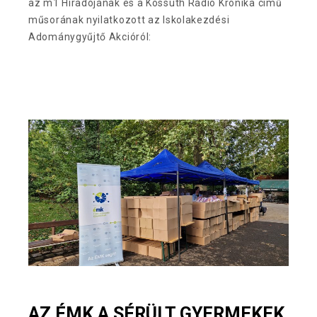
az m1 Híradójának és a Kossuth Rádió Krónika című
műsorának nyilatkozott az Iskolakezdési
Adománygyűjtő Akcióról:
AZ ÉMK A SÉRÜLT GYERMEKEK