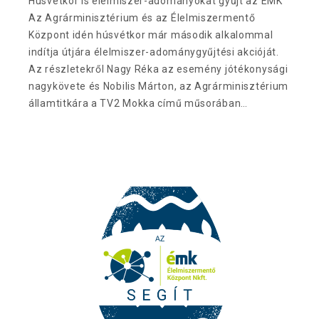
Húsvétkor is élelmiszer-adományokat gyűjt az ÉMK
Az Agrárminisztérium és az Élelmiszermentő
Központ idén húsvétkor már második alkalommal
indítja útjára élelmiszer-adománygyűjtési akcióját.
Az részletekről Nagy Réka az esemény jótékonysági
nagykövete és Nobilis Márton, az Agrárminisztérium
államtitkára a TV2 Mokka című műsorában…