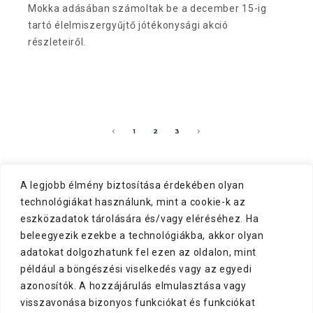
Mokka adásában számoltak be a december 15-ig
tartó élelmiszergyűjtő jótékonysági akció
részleteiről.
1
2
3
A legjobb élmény biztosítása érdekében olyan
technológiákat használunk, mint a cookie-k az
eszközadatok tárolására és/vagy eléréséhez. Ha
beleegyezik ezekbe a technológiákba, akkor olyan
adatokat dolgozhatunk fel ezen az oldalon, mint
például a böngészési viselkedés vagy az egyedi
azonosítók. A hozzájárulás elmulasztása vagy
visszavonása bizonyos funkciókat és funkciókat